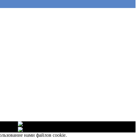
озяйство
озяйство
ользование нами файлов cookie.