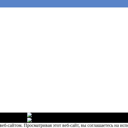
шее качество
Собственное х
шее качество
Собственное х
еб-сайтом. Просматривая этот веб-сайт, вы соглашаетесь на исп