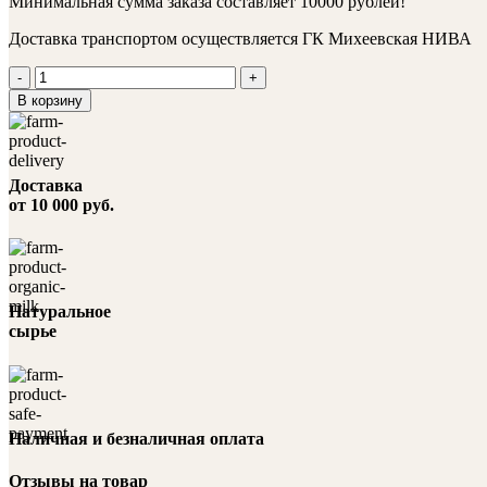
Минимальная сумма заказа составляет 10000 рублей!
Доставка транспортом осуществляется ГК Михеевская НИВА
Количество
товара
В корзину
Задняя
голяшка
свиная
на
Доставка
кости
от 10 000 руб.
Натуральное
сырье
Наличная и безналичная оплата
Отзывы на товар