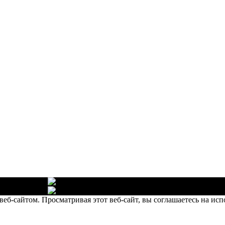
шее качество
Собственное х
шее качество
Собственное х
еб-сайтом. Просматривая этот веб-сайт, вы соглашаетесь на исп