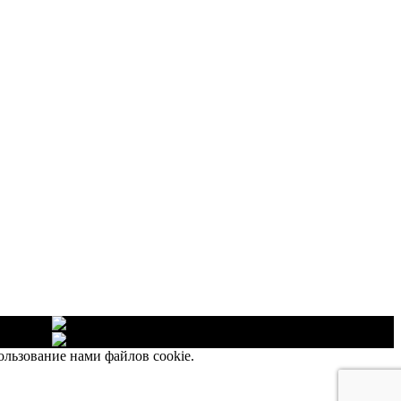
озяйство
озяйство
ользование нами файлов cookie.